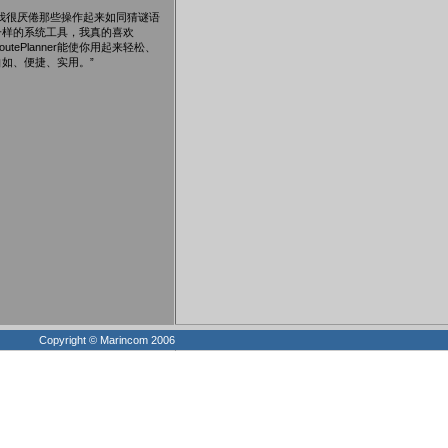
“我很厌倦那些操作起来如同猜谜语
一样的系统工具，我真的喜欢
outePlanner能使你用起来轻松、
自如、便捷、实用。”
Copyright © Marincom 2006