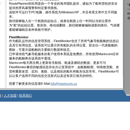
RoutePlanner的应用是由一个专业的海岸团队提供，诸如为了船和货轮的安全
提供热带风暴预警和特定要求路线。
该软件可运行于PC电脑，操作系统为Windows/XP，并且有英文和中文不同版
R
本。
路径能够输入在一个航路的起始点，或者在航路上任一时间以当前位置作
为“新”的起始位置。靠添加、移动或删除，路径能够被编辑成新的路径。气候要
素能够编辑且各种表格可维护。
FleetMonitor
作为船队运作的信息管理系统，FleetMonitor包含了所有气象导航船舶的信息以
及其它有用信息。该系统可以显示所有船队的全球位置。双击任一代表船舶的
图标，可显示该船舶的主要航行数据和状态。
已申请传统气象导航服务的客户使用本系统是免费的，所有使用Marincom任何
服务的船舶将在该系统中显现。
Marincom每天两次网上更新有关航线、航速及燃耗的数据。更多可与
FleetMonitor兼容的敏感信息存在办公室系统中，如船舶航期、特殊散货船、发
货和重新发货、迟到、索赔、以及相应的船长和船东信息等等。FleetMonitor可
以让客户选用不同的信息交流形式以及还有其它相关的特性。
想要了解更多的信息请E-Mail
info@marincom.ca
择
|
人才加盟
|
联系我们