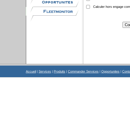
Calculer hors engage co
Accueil
|
Services
|
Produits
|
Commander Services
|
Opportunites
|
Cont